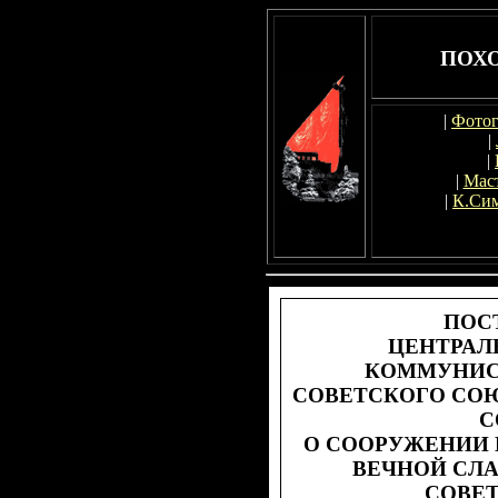
ПОХО
|
Фотог
|
|
|
Маст
|
К.Си
ПОС
ЦЕНТРАЛ
КОММУНИС
СОВЕТСКОГО СОЮ
С
О СООРУЖЕНИИ 
ВЕЧНОЙ СЛ
СОВЕ